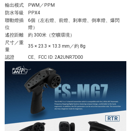
輸出模式
PWM／PPM
防水等級
PPX4
聯動燈插
6個（左右燈、前燈、剎車燈、倒車燈、爆閃
位
燈）
遙控距離
約 300米（空曠環境）
尺寸／重
35 × 23.3 × 13.3 mm／約 8g
量
認證
CE、FCC ID: 2A2UNR7D00