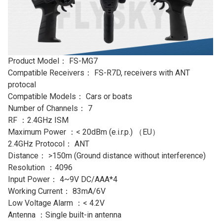
Product Model： FS-MG7
Compatible Receivers： FS-R7D, receivers with ANT
protocal
Compatible Models： Cars or boats
Number of Channels： 7
RF ：2.4GHz ISM
Maximum Power ：< 20dBm (e.i.r.p.) （EU）
2.4GHz Protocol： ANT
Distance： >150m (Ground distance without interference)
Resolution ：4096
Input Power： 4~9V DC/AAA*4
Working Current： 83mA/6V
Low Voltage Alarm ：< 4.2V
Antenna ：Single built-in antenna