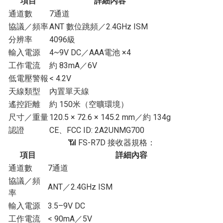
項目
詳細內容
通道數
7通道
協議／頻率
ANT 數位跳頻／2.4GHz ISM
分辨率
4096級
輸入電源
4~9V DC／AAA電池 ×4
工作電流
約 83mA／6V
低電壓警報
< 4.2V
天線類型
內置單天線
遙控距離
約 150米（空曠環境）
尺寸／重量
120.5 × 72.6 × 145.2 mm／約 134g
認證
CE、FCC ID: 2A2UNMG700
📶 FS-R7D 接收器規格：
項目
詳細內容
通道數
7通道
協議／頻
ANT／2.4GHz ISM
率
輸入電源
3.5–9V DC
工作電流
< 90mA／5V