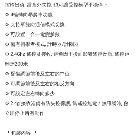
控輸出值, 當意外失控, 也可讓受控模型平稳停下.

⚙ 4輪轉向攀爬車功能

⚙ 支持單雙向通信模式切換

⚙ 可設置二合一電變參數

⚙ 備有初學者模式, 計時器/計圈器

⚙ 2.4Ghz 遙控及接收, 避免因干擾而影響遙控反應, 遙控距
離達200米

⚙ 配備調節前後及左右的中位

⚙ 可調節前後及左右的相反方向

⚙ 可設定左右轉向多少

⚙ 2.4g 接收器備有防失控保護, 當遙控無電 / 無訊號時, 會
立即停止所有動作

📍 包裝內容 📍
