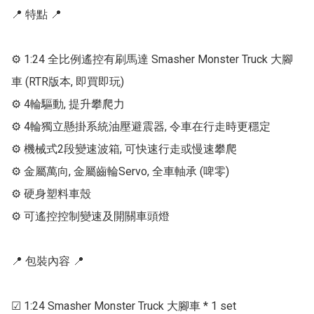
📍 特點 📍

⚙ 1:24 全比例遙控有刷馬達 Smasher Monster Truck 大腳
車 (RTR版本, 即買即玩)

⚙ 4輪驅動, 提升攀爬力

⚙ 4輪獨立懸掛系統油壓避震器, 令車在行走時更穩定

⚙ 機械式2段變速波箱, 可快速行走或慢速攀爬

⚙ 金屬萬向, 金屬齒輪Servo, 全車軸承 (啤零)

⚙ 硬身塑料車殼

⚙ 可遙控控制變速及開關車頭燈

📍 包裝內容 📍

☑ 1:24 Smasher Monster Truck 大腳車 * 1 set
