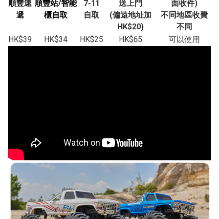
順豐速
順豐站/智能
7-11
送上門
面收件)
遞
櫃自取
自取
(偏遠地址加
不同地區收費
HK$20)
不同
HK$39
HK$34
HK$25
HK$65
可以使用