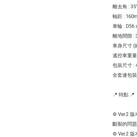
離去角 : 35°
軸距 : 160m
車輪 : D56 
離地間隙 : 3
車身尺寸 (約) 
遙控車重量 :
包裝尺寸 : 41
全套連包裝重量
📍 特點 📍

⚙ Ver.
斷裂的問題
⚙ Ver.