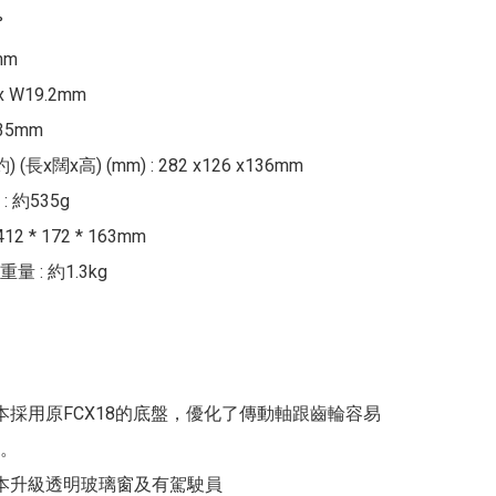


m

x W19.2mm

5mm

(長x闊x高) (mm) : 282 x126 x136mm

 約535g

2 * 172 * 163mm

 : 約1.3kg

2 版本採用原FCX18的底盤，優化了傳動軸跟齒輪容易
。

2 版本升級透明玻璃窗及有駕駛員
