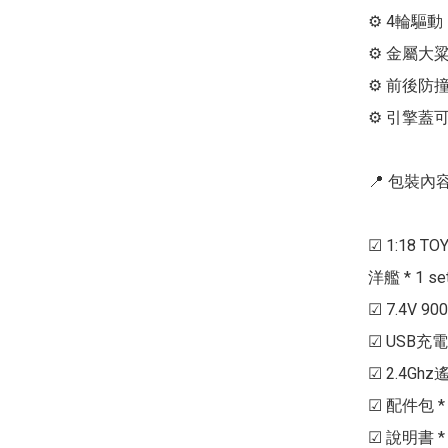
⚙ 4輪驅動

⚙ 金屬大粱
⚙ 前後防
⚙ 引擎蓋可
📍 包裝內容 
☑ 1:18 TO
洋艦 * 1 set
☑ 7.4V 900
☑ USB充電器 
☑ 2.4Ghz
☑ 配件包 * 
☑ 說明書 * 1