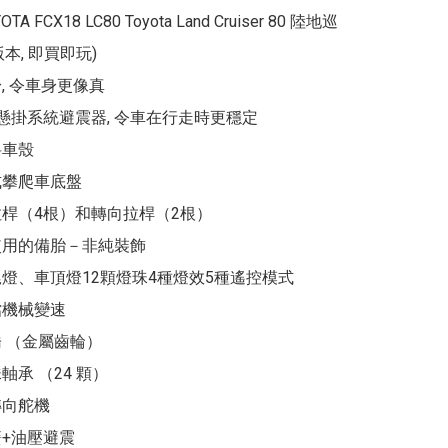
YOTA FCX18 LC80 Toyota Land Cruiser 80 陸地巡
版本, 即買即玩)

, 令車身更像真

立懸掛系統避震器, 令車在行走時更穩定

車殼

式攀爬車底盤

拉桿（4根）和轉向拉桿（2根）

使用的備胎－非純裝飾

尾燈、車頂燈12顆燈珠4種燈效5種遙控模式

機械變速

 （金屬齒輪）

軸承 （24 顆）

向舵機

+油壓避震
