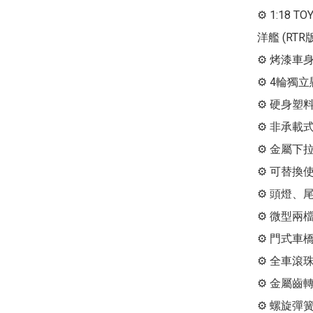
⚙ 1:18 TO
洋艦 (RTR
⚙ 烤漆車身
⚙ 4輪獨
⚙ 硬身塑料
⚙ 非承載
⚙ 金屬下
⚙ 可替換
⚙ 頭燈、
⚙ 微型兩檔
⚙ 門式車橋
⚙ 全車滾珠
⚙ 金屬齒轉
⚙ 螺旋彈簧