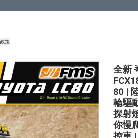
政策
全新 
FCX18
80 |
輪驅動
探射燈
你慢爬
控車 