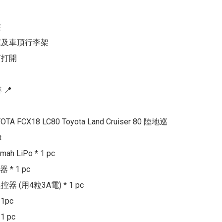


撞及車頂行李架

打開

📍

YOTA FCX18 LC80 Toyota Land Cruiser 80 陸地巡


mah LiPo * 1 pc

* 1 pc

遙控器 (用4粒3A電) * 1 pc

1pc

 pc
