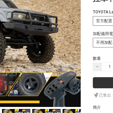
TOYOTA La
官方配置
加配備用電
不用加配
數量
−
已售出：
簡介