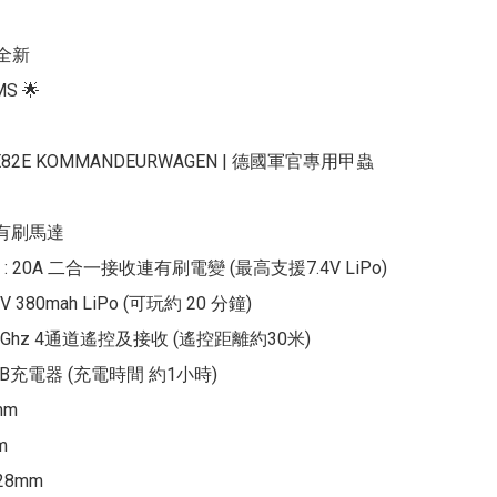
全新

S 🌟 

PE82E KOMMANDEURWAGEN | 德國軍官專用甲蟲
 有刷馬達

 20A 二合一接收連有刷電變 (最高支援7.4V LiPo)

V 380mah LiPo (可玩約 20 分鐘)

.4Ghz 4通道遙控及接收 (遙控距離約30米)

SB充電器 (充電時間 約1小時)

m



8mm
