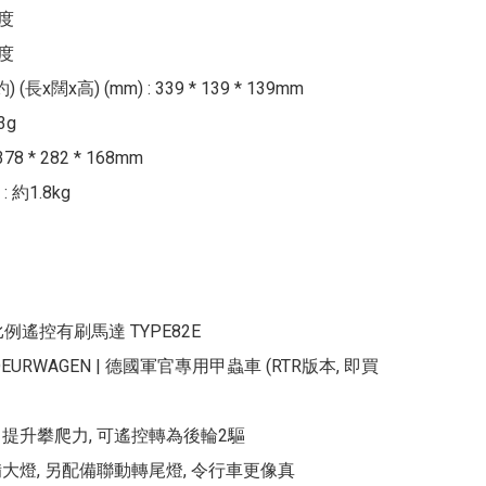
度

度

(長x闊x高) (mm) : 339 * 139 * 139mm

g

8 * 282 * 168mm

約1.8kg

全比例遙控有刷馬達 TYPE82E 
EURWAGEN | 德國軍官專用甲蟲車 (RTR版本, 即買
, 提升攀爬力, 可遙控轉為後輪2驅

大燈, 另配備聯動轉尾燈, 令行車更像真
