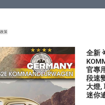
政策
全新 🌟
KOM
官專用甲
段速變
大燈,
迷你