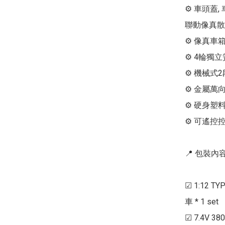
⚙ 車頭蓋,
聯動像真散
⚙ 像真車
⚙ 4輪獨立
⚙ 機械式
⚙ 金屬萬向,
⚙ 硬身塑料
⚙ 可遙控
📍 包裝內容 
☑ 1:12 
車 * 1 set

☑ 7.4V 380