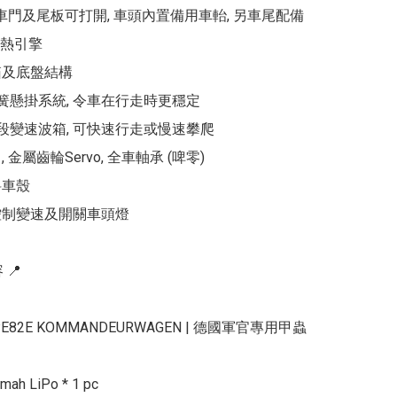
 車門及尾板可打開, 車頭內置備用車軩, 另車尾配備
熱引擎

箱及底盤結構

簧懸掛系統, 令車在行走時更穩定

2段變速波箱, 可快速行走或慢速攀爬

 金屬齒輪Servo, 全車軸承 (啤零)

車殼

控制變速及開關車頭燈

📍

TYPE82E KOMMANDEURWAGEN | 德國軍官專用甲蟲
mah LiPo * 1 pc
