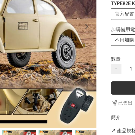
TYPE82E
官方配置
加購備用電
不用加購
數量
−
已售出：
簡介
📍 產品規格 