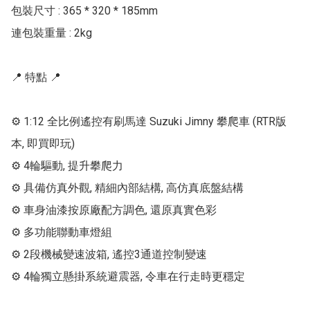
包裝尺寸 : 365 * 320 * 185mm

連包裝重量 : 2kg

📍 特點 📍

⚙ 1:12 全比例遙控有刷馬達 Suzuki Jimny 攀爬車 (RTR版
本, 即買即玩)

⚙ 4輪驅動, 提升攀爬力

⚙ 具備仿真外觀, 精細內部結構, 高仿真底盤結構

⚙ 車身油漆按原廠配方調色, 還原真實色彩

⚙ 多功能聯動車燈組

⚙ 2段機械變速波箱, 遙控3通道控制變速

⚙ 4輪獨立懸掛系統避震器, 令車在行走時更穩定
