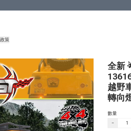
政策
全新 
1361
越野車
轉向燈
數量
−