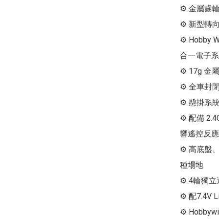
⚙ 金屬齒
⚙ 新型轉向
⚙ Hobby
合一電子系
⚙ 17g 金
⚙ 全車封
⚙ 懸掛系統
⚙ 配備 2
響遙控反應

⚙ 高底盤
種場地

⚙ 4輪獨立
⚙ 配7.4V 
⚙ Hobbywi