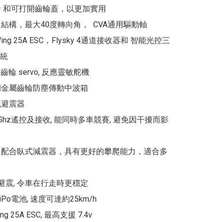
輪 和可打開齒輪蓋，以更加實用

結構，最大40度轉向角，  CVA通用驅動軸

 Wing 25A ESC，Flysky 4通道接收器和 智能光控三
統

屬齒輪 servo, 反應靈敏舵機

閉金屬齒輪防塵傳動中波箱

避震器

.4Ghz遙控及接收, 能同時多車競賽, 避免因干擾而影
、配合臥式減震器，具有更好的攀爬能力，適合多
避震, 令車在行走時更穩定

LiPo電池, 速度可達約25km/h

ng 25A ESC, 最高支援 7.4v
