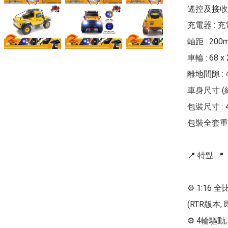
遙控及接收器 
充電器 : 充
軸距 : 200m
車輪 : 68 x
離地間隙 : 4
車身尺寸 (約) 
包裝尺寸 : 42
包裝全套重量 :
📍 特點 📍

⚙ 1:16 
(RTR版本,
⚙ 4輪驅動