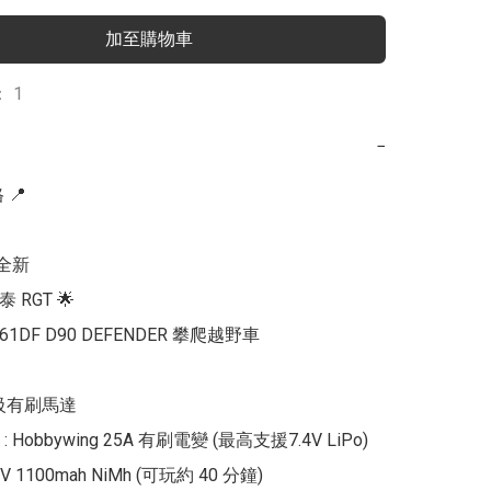
加至購物車
 1
−
📍

全新

 RGT 🌟 

161DF D90 DEFENDER 攀爬越野車

0級有刷馬達

Hobbywing 25A 有刷電變 (最高支援7.4V LiPo)

V 1100mah NiMh (可玩約 40 分鐘)
