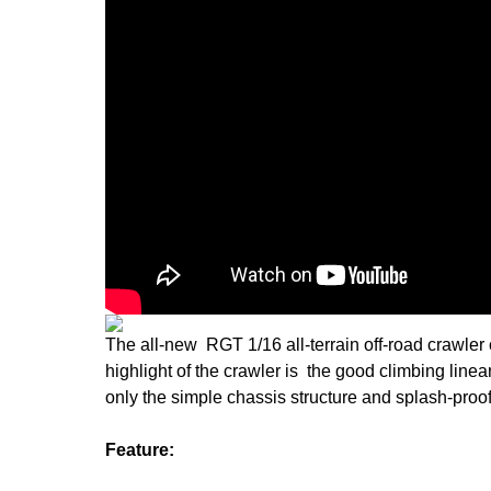
The all-new RGT 1/16 all-terrain off-road crawler 
highlight of the crawler is the good climbing linea
only the simple chassis structure and splash-proof
Feature: