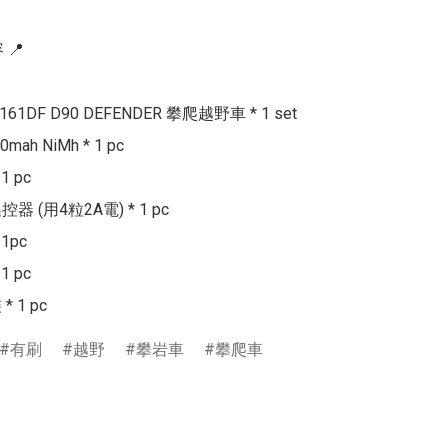
📍

6161DF D90 DEFENDER 攀爬越野車 * 1 set

0mah NiMh * 1 pc

 pc

遙控器 (用4粒2A電) * 1 pc

1pc

 pc

 1 pc
有刷
越野
攀岩車
攀爬車