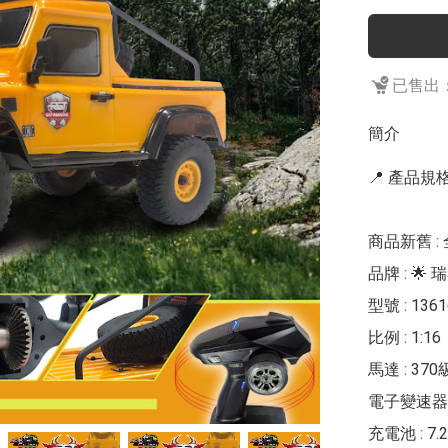
已售出：
簡介
📍 產品規格 
商品新舊 : 
品牌 : 🌟 瑞泰
型號 : 136
比例 : 1:16

馬達 : 37
電子變速器 : 
充電池 : 7.2