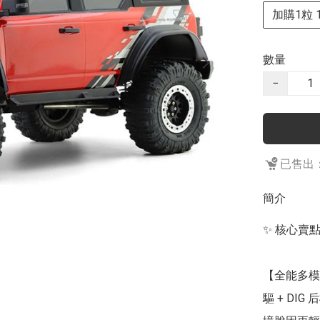
加購1粒 11
數量
−
已售出：
簡介
✨ 核心賣
【全能多模
驅 + D