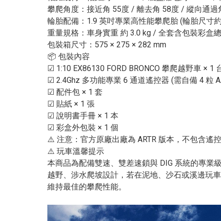
攀爬角度：接近角 55度 / 離去角 58度 / 縱向通過
輪胎配備：1.9 英吋專業高性能攀爬胎 (輪胎尺寸約 110
重量規格：車身實重 約 3.0 kg / 全套含包裝彩盒總重 
包裝箱尺寸：575 × 275 × 282 mm
📦 包裝內容
☑ 1:10 EX86130 FORD BRONCO 攀爬越野車 × 1 
☑ 2.4Ghz 多功能專業 6 通道遙控器 (需自備 4 粒 AA
☑ 配件包 × 1 套
☑ 貼紙 × 1 張
☑ 說明書手冊 × 1 本
☑ 彩盒外包裝 × 1 個
⚠️ 注意：官方原廠出廠為 ARTR 版本，不包含
⚠️ 玩車溫馨提示
本商品為配備雙速、雙差速鎖與 DIG 系統的
越野、涉水爬坡設計，若在泥地、沙石或溪邊玩車
維持最佳的攀爬性能。