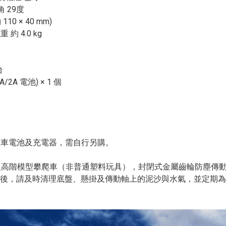
角 29度
 × 40 mm)
約 4.0 kg
台
/2A 電池) × 1 個
遙控車電池及充電器，需自行另購。
專業級高階模型攀爬車（非普通塑料玩具），封閉式金屬齒輪防塵傳
後，請及時清理底盤、懸掛及傳動軸上的泥沙與水氣，並定期為全