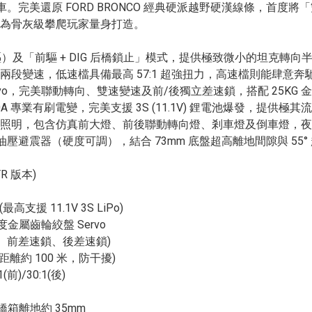
車。完美還原 FORD BRONCO 經典硬派越野硬漢線條，首度將
為骨灰級攀爬玩家量身打造。
）及「前驅 + DIG 后橋鎖止」模式，提供極致微小的坦克轉向
段變速，低速檔具備最高 57:1 超強扭力，高速檔則能肆意奔
ervo，完美聯動轉向、雙速變速及前/後獨立差速鎖，搭配 25K
0 60A 專業有刷電變，完美支援 3S (11.1V) 鋰電池爆發，提
照明，包含仿真前大燈、前後聯動轉向燈、剎車燈及倒車燈，夜
金油壓避震器（硬度可調），結合 73mm 底盤超高離地間隙與 5
R 版本)
高支援 11.1V 3S LiPo)
0度金屬齒輪絞盤 Servo
速、前差速鎖、後差速鎖)
距離約 100 米，防干擾)
前)/30:1(後)
 橋箱離地約 35mm