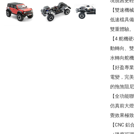
境脫困更輕
【雙速機械
低速檔具備
雙重體驗。

【4 舵機硬
動轉向、雙
水轉向舵機
【好盈專業防
電變，完美支
的拖煞阻尼
【全功能聯
仿真前大燈
覺效果極致
【CNC 