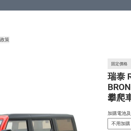
政策
固定價格
瑞泰 R
BRO
攀爬
加購電池及
不用加購