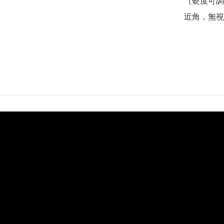
（硬度可調）
近角，無視