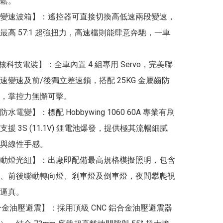
鬆。

變速波箱】：遙控器可直接切換高低速兩段變速，
最高 57:1 超強扭力，高速檔則能肆意奔馳，一車
核科技電裝】：全車內置 4 組專用 Servo，完美聯
速變速及前/後獨立差速鎖，搭配 25KG 金屬齒防
，掌控力無懈可擊。

水電變】：標配 Hobbywing 1060 60A 專業有刷
援 3S (11.1V) 鋰電池爆發，提供極其流暢細膩
與線性手感。

動燈光組】：出廠即配備最高規格模擬照明，包含
、前後聯動轉向燈、剎車燈及倒車燈，夜間攀爬視
逼真。

鋁合金油壓避震】：採用頂級 CNC 鋁合金油壓避震器