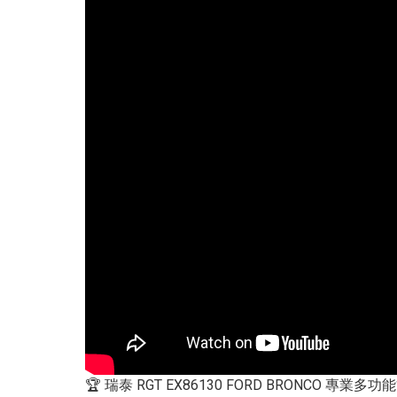
🏆 瑞泰 RGT EX86130 FORD BRONCO 專