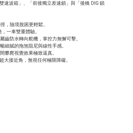
「雙速波箱」、「前後獨立差速鎖」與「後橋 DIG 鎖
半徑，險境脫困更輕鬆。
馳，一車雙重體驗。
G 金屬齒防水轉向舵機，掌控力無懈可擊。
供極其流暢細膩的拖煞阻尼與線性手感。
間攀爬視覺效果極致逼真。
5° 超大接近角，無視任何極限障礙。