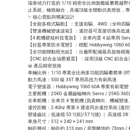
瑞泰傾力打造的 1/10 精密全比例旗艦級攀爬越野
止系統」極致融合，具備頂級全聯動仿真燈效，專
✨ 核心賣點與獨家設計
【全能多模式驅動】：支援前驅、4WD（全時四驅
【雙速機械變速波箱】：遙控器可直接切換高低速兩
【4 舵機硬核科技電裝】：全車內置 4 組專用 S
【好盈專業防水電變】：標配 Hobbywing 106
【全功能聯動燈光組】：出廠即配備最高規格模擬
【CNC 鋁合金油壓避震】：採用頂級 CNC 鋁合
📊 產品精密規格
車輛比例：1/10 專業全比例多功能四驅攀爬車 (RT
動力馬達：550 級 35T 專用高扭力有刷馬達
電子變速器：Hobbywing 1060 60A 專業有刷電變 (最
主要舵機：25KG 金屬齒輪轉向 Servo / 25KG 36
全車舵機：全車共 4 隻舵機 (負責轉向、機械變
遙控距離：2.4Ghz 專業 6 通道同步遙控系統 (遙控
變速齒比：低速檔 53:1(前)/57:1(後) ｜ 高速檔 28:1(
車身尺寸：512 × 240 × 241 mm
軸距幾何：軸距約 313 mm / 底盤離地約 73mm /