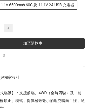
.1V 6500mah 60C 及 11.1V 2A USB 充電器
+
加至購物車
 0
−
點與獨家設計

式驅動】：支援前驅、4WD（全時四驅）及「前
IG 后橋鎖止」模式，提供極致微小的坦克轉向半徑，險