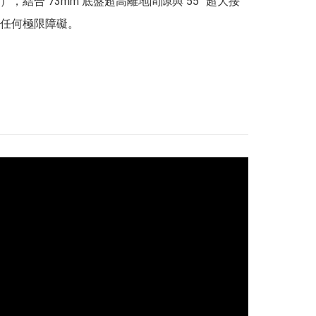
，結合 73mm 底盤超高離地間隙與 55° 超大接
任何極限障礙。