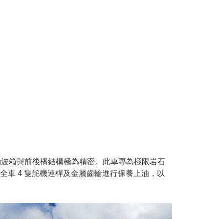
動波箱與前後橋結構極為精密。此車專為極限岩石
車 4 隻舵機連桿及金屬齒輪進行保養上油，以