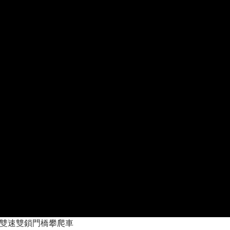
業多功能雙速雙鎖門橋攀爬車