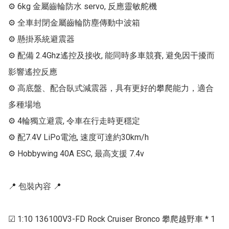
⚙ 6kg 金屬齒輪防水 servo, 反應靈敏舵機

⚙ 全車封閉金屬齒輪防塵傳動中波箱

⚙ 懸掛系統避震器

⚙ 配備 2.4Ghz遙控及接收, 能同時多車競賽, 避免因干擾而
影響遙控反應

⚙ 高底盤、配合臥式減震器，具有更好的攀爬能力，適合
多種場地

⚙ 4輪獨立避震, 令車在行走時更穩定

⚙ 配7.4V LiPo電池, 速度可達約30km/h

⚙ Hobbywing 40A ESC, 最高支援 7.4v

📍 包裝內容 📍

☑ 1:10 136100V3-FD Rock Cruiser Bronco 攀爬越野車 * 1 