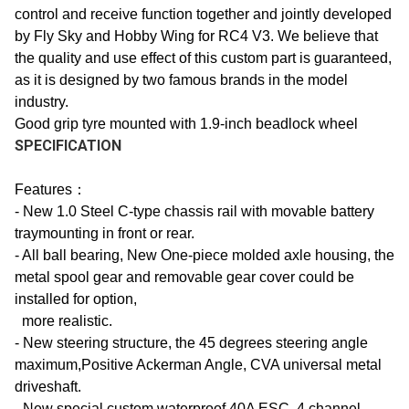
control and receive function together and jointly developed
by Fly Sky and Hobby Wing for RC4 V3. We believe that
the quality and use effect of this custom part is guaranteed,
as it is designed by two famous brands in the model
industry.
Good grip tyre mounted with 1.9-inch beadlock wheel
SPECIFICATION
Features：
- New 1.0 Steel C-type chassis rail with movable battery
traymounting in front or rear.
- All ball bearing, New One-piece molded axle housing, the
metal spool gear and removable gear cover could be
installed for option,
more realistic.
- New steering structure, the 45 degrees steering angle
maximum,Positive Ackerman Angle, CVA universal metal
driveshaft.
- New special custom waterproof 40A ESC, 4 channel