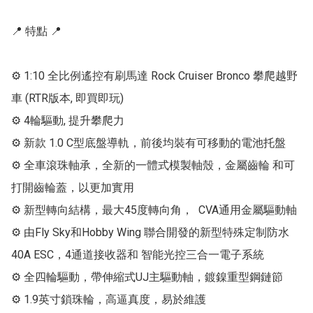
📍 特點 📍

⚙ 1:10 全比例遙控有刷馬達 Rock Cruiser Bronco 攀爬越野
車 (RTR版本, 即買即玩)

⚙ 4輪驅動, 提升攀爬力

⚙ 新款 1.0 C型底盤導軌，前後均裝有可移動的電池托盤

⚙ 全車滾珠軸承，全新的一體式模製軸殼，金屬齒輪 和可
打開齒輪蓋，以更加實用

⚙ 新型轉向結構，最大45度轉向角，  CVA通用金屬驅動軸

⚙ 由Fly Sky和Hobby Wing 聯合開發的新型特殊定制防水
40A ESC，4通道接收器和 智能光控三合一電子系統

⚙ 全四輪驅動，帶伸縮式UJ主驅動軸，鍍鎳重型鋼鏈節

⚙ 1.9英寸鎖珠輪，高逼真度，易於維護
