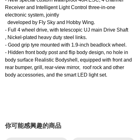
Receiver and Intelligent Light Control three-in-one
electronic system, jointly
developed by Fly Sky and Hobby Wing.
- Full 4 wheel drive, with telescopic UJ main Drive Shaft
, Nickel-plated heavy duty steel links.
- Good grip tyre mounted with 1.9-inch beadlock wheel.
- Hidden front body post and flip body design, no hole in
body surface Realistic Bodyshell, equipped with front and
rear bumper, grill, rear-view mirror, roof rock and other
body accessories, and the smart LED light set.
你可能感興趣的商品