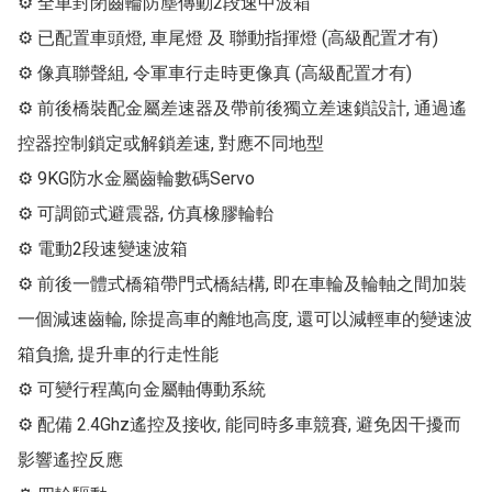
⚙ 全車封閉齒輪防塵傳動2段速中波箱

⚙ 已配置車頭燈, 車尾燈 及 聯動指揮燈 (高級配置才有)

⚙ 像真聯聲組, 令軍車行走時更像真 (高級配置才有)

⚙ 前後橋裝配金屬差速器及帶前後獨立差速鎖設計, 通過遙
控器控制鎖定或解鎖差速, 對應不同地型

⚙ 9KG防水金屬齒輪數碼Servo

⚙ 可調節式避震器, 仿真橡膠輪軩

⚙ 電動2段速變速波箱

⚙ 前後一體式橋箱帶門式橋結構, 即在車輪及輪軸之間加裝
一個減速齒輪, 除提高車的離地高度, 還可以減輕車的變速波
箱負擔, 提升車的行走性能

⚙ 可變行程萬向金屬軸傳動系統

⚙ 配備 2.4Ghz遙控及接收, 能同時多車競賽, 避免因干擾而
影響遙控反應
