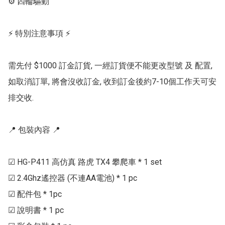
⚙ 四輪驅動

⚡ 特別注意事項 ⚡

需先付 $1000 訂金訂貨, 一經訂貨便不能更改型號 及 配置, 
如取消訂單, 將會沒收訂金, 收到訂金後約7-10個工作天可安
排交收.

📍 包裝內容 📍

☑ HG-P411 高仿真 路虎 TX4 攀爬車 * 1 set

☑ 2.4Ghz遙控器 (不連AA電池) * 1 pc

☑ 配件包 * 1pc

☑ 說明書 * 1 pc
