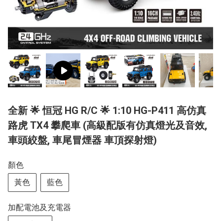
全新 🌟 恒冠 HG R/C 🌟 1:10 HG-P411 高仿真
路虎 TX4 攀爬車 (高級配版有仿真燈光及音效,
車頭絞盤, 車尾冒煙器 車頂探射燈)
顏色
黃色
藍色
加配電池及充電器