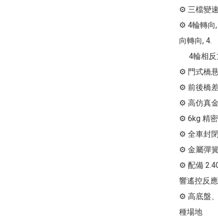
⚙ 三檔變速波箱,
⚙ 4輪轉向,
向轉向, 4. 

     4輪相反方向轉向)

⚙ 門式橋
⚙ 前後橋
⚙ 高仿真
⚙ 6kg 精
⚙ 全車封
⚙ 金屬彈
⚙ 配備 2
響遙控反應

⚙ 高底盤
種場地
