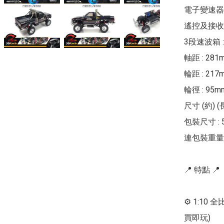
電子變速器 :
遙控及接收器 
3段速波箱 : 低
軸距 : 281m
輪距 : 217m
輪徑 : 95mm
尺寸 (約) (長
包裝尺寸 : 568
連包裝重量 : 
📍 特點 📍

⚙ 1:10
買即玩)
