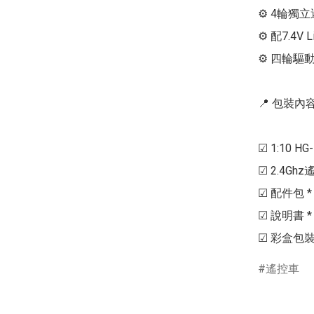
⚙ 4輪獨立
⚙ 配7.4V 
⚙ 四輪驅動
📍 包裝內容 
☑ 1:10 H
☑ 2.4Ghz
☑ 配件包 * 
☑ 說明書 * 1
遙控車