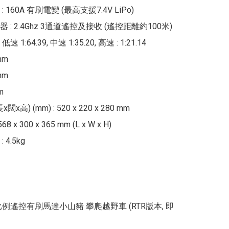
 160A 有刷電變 (最高支援7.4V LiPo)

: 2.4Ghz 3通道遙控及接收 (遙控距離約100米)

速 1:64.39, 中速 1:35.20, 高速 : 1:21.14

m

m 



x闊x高) (mm) : 520 x 220 x 280 mm

 x 300 x 365 mm (L x W x H)

4.5kg

 全比例遙控有刷馬達小山豬 攀爬越野車 (RTR版本, 即