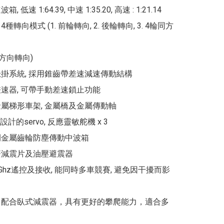
 低速 1:64.39, 中速 1:35.20, 高速 : 1:21.14

 4種轉向模式 (1. 前輪轉向, 2. 後輪轉向, 3. 4輪同方
悬掛系統, 採用錐齒帶差速減速傳動結構

差速器, 可帶手動差速鎖止功能

金屬梯形車架, 金屬橋及金屬傳動軸

密設計的servo, 反應靈敏舵機 x 3

閉金屬齒輪防塵傳動中波箱

簧減震片及油壓避震器

.4Ghz遙控及接收, 能同時多車競賽, 避免因干擾而影
、配合臥式減震器，具有更好的攀爬能力，適合多