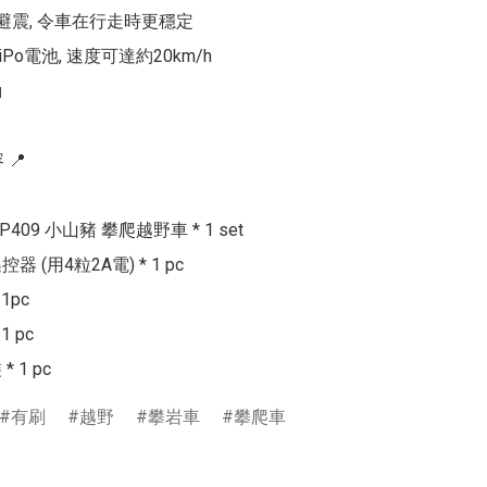
避震, 令車在行走時更穩定

LiPo電池, 速度可達約20km/h



📍

G-P409 小山豬 攀爬越野車 * 1 set

遙控器 (用4粒2A電) * 1 pc

1pc

 pc

有刷
越野
攀岩車
攀爬車