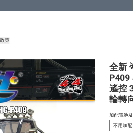
政策
全新 🌟
P40
遙控 
輪轉向
加配電池及
不用加配