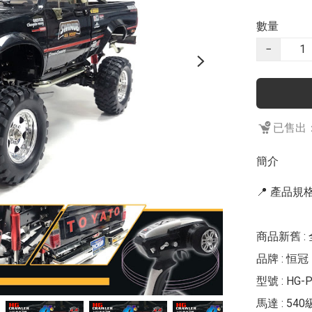
數量
−
已售出：
簡介
📍 產品規格 
商品新舊 : 
品牌 : 恒冠 H
型號 : HG
馬達 : 54