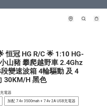
 恒冠 HG R/C 🌟 1:10 HG-
9 小山豬 攀爬越野車 2.4Ghz
3段變速波箱 4輪驅動 及 4
 30KM/H 黑色
充電器
加配 7.4v 3500mah + 7.4v 2A USB充電器