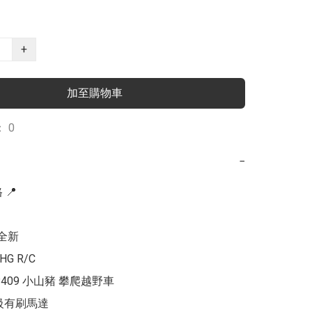
+
加至購物車
 0
−
📍

全新

G R/C 

-P409 小山豬 攀爬越野車

0級有刷馬達
