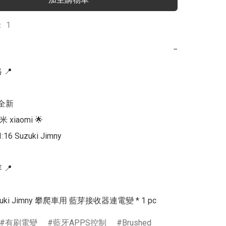
 1
−
📍

全新

 xiaomi 🌟

16 Suzuki Jimny

📍

uzuki Jimny 攀爬車用 藍芽接收器連電變 * 1 pc
有刷電變
藍牙APPS控制
Brushed