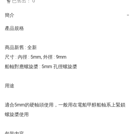
已售出： 0
簡介
−
產品規格 

商品新舊 : 全新  

尺寸 : 內徑 : 5mm, 外徑 : 9mm 

船軸對應螺旋槳 : 5mm 孔徑螺旋槳 

用途

適合5mm的硬軸頭使用，一般用在電船甲醇船軸系上緊鎖
螺旋槳使用 

包裝內容 
