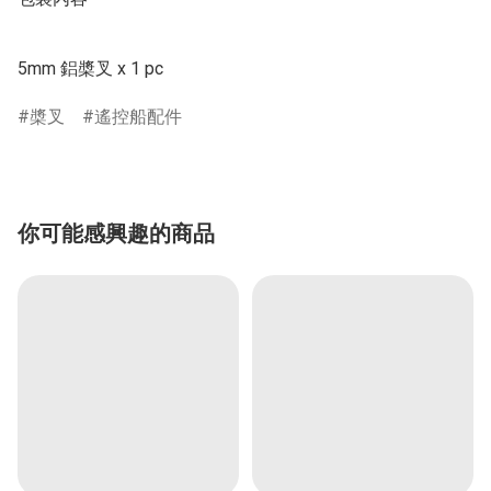
5mm 鋁槳叉 x 1 pc 
槳叉
遙控船配件
你可能感興趣的商品