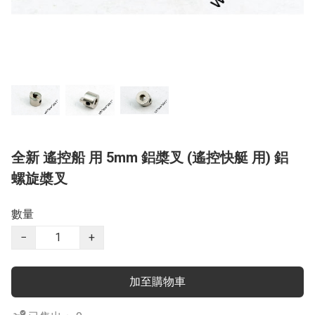
全新 遙控船 用 5mm 鋁槳叉 (遙控快艇 用) 鋁
螺旋槳叉
數量
−
+
加至購物車