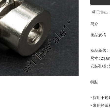
已售出：
簡介
產品規格 

商品新舊 : 
尺寸 : 23.8m
安裝孔徑 : 5
特點 

- 採用不
- 常用於電