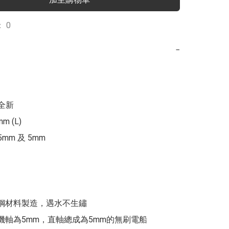
 0
−
全新

m (L) 

mm 及 5mm 

銹鋼材料製造，遇水不生鏽 

機軸為5mm，直軸總成為5mm的無刷電船 
