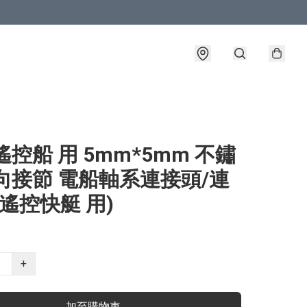
遙控船 用 5mm*5mm 不鏽
向接節 電船軸系連接頭/連
(遙控快艇 用)
+
加至購物車