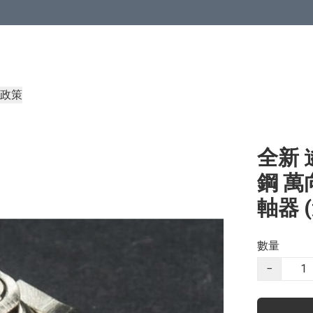
政策
全新 
鋼 萬
軸器 
數量
−