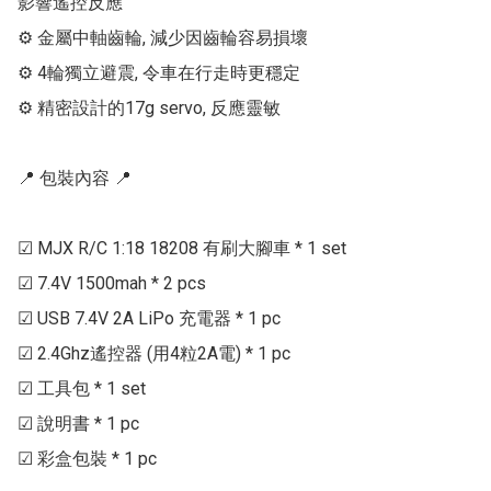
影響遙控反應

⚙ 金屬中軸齒輪, 減少因齒輪容易損壞

⚙ 4輪獨立避震, 令車在行走時更穩定

⚙ 精密設計的17g servo, 反應靈敏

📍 包裝內容 📍

☑ MJX R/C 1:18 18208 有刷大腳車 * 1 set

☑ 7.4V 1500mah * 2 pcs

☑ USB 7.4V 2A LiPo 充電器 * 1 pc

☑ 2.4Ghz遙控器 (用4粒2A電) * 1 pc

☑ 工具包 * 1 set

☑ 說明書 * 1 pc

☑ 彩盒包裝 * 1 pc