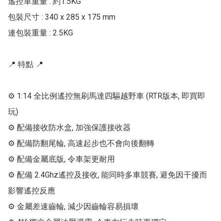
遙控車重量 : 約1.5KG

包裝尺寸 : 340 x 285 x 175 mm

連包裝重量 : 2.5KG

📍 特點 📍

⚙ 1:14 全比例遙控無刷馬達四驅越野車 (RTR版本, 即買即
玩)

⚙ 配備接收防水盒, 加強保護接收器

⚙ 配備防翻尾輪, 高速起步也不會向後翻轉

⚙ 配備金屬底版, 令車架更耐用

⚙ 配備 2.4Ghz遙控及接收, 能同時多車競賽, 避免因干擾而
影響遙控反應

⚙ 金屬差速齒輪, 減少因齒輪容易損壞
