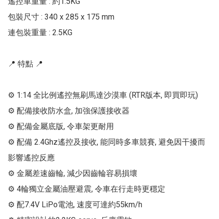
遙控車重量 : 約1.5KG

包裝尺寸 : 340 x 285 x 175 mm

連包裝重量 : 2.5KG

📍 特點 📍

⚙ 1:14 全比例遙控無刷馬達沙漠車 (RTR版本, 即買即玩)

⚙ 配備接收防水盒, 加強保護接收器

⚙ 配備金屬底版, 令車架更耐用

⚙ 配備 2.4Ghz遙控及接收, 能同時多車競賽, 避免因干擾而
影響遙控反應

⚙ 金屬差速齒輪, 減少因齒輪容易損壞

⚙ 4輪獨立金屬油壓避震, 令車在行走時更穩定

⚙ 配7.4V LiPo電池, 速度可達約55km/h
