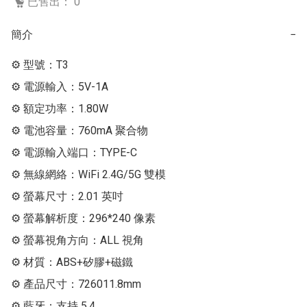
已售出： 0
簡介
−
⚙ 型號：T3

⚙ 電源輸入：5V-1A

⚙ 額定功率：1.80W

⚙ 電池容量：760mA 聚合物

⚙ 電源輸入端口：TYPE-C

⚙ 無線網絡：WiFi 2.4G/5G 雙模

⚙ 螢幕尺寸：2.01 英吋

⚙ 螢幕解析度：296*240 像素

⚙ 螢幕視角方向：ALL 視角

⚙ 材質：ABS+矽膠+磁鐵

⚙ 產品尺寸：726011.8mm

⚙ 藍牙：支持 5.4
