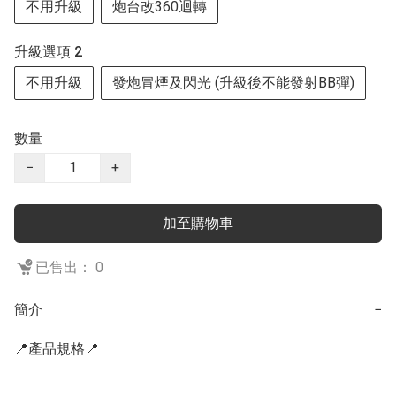
不用升級
炮台改360迴轉
升級選項 2
不用升級
發炮冒煙及閃光 (升級後不能發射BB彈)
數量
−
+
加至購物車
已售出： 0
簡介
−
📍產品規格📍
