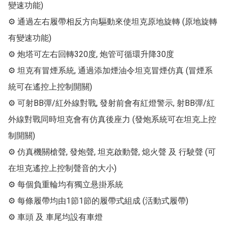
變速功能)

⚙ 通過左右履帶相反方向驅動來使坦克原地旋轉 (原地旋轉
有變速功能)

⚙ 炮塔可左右回轉320度, 炮管可循環升降30度

⚙ 坦克有冒煙系統, 通過添加煙油令坦克冒煙仿真 (冒煙系
統可在遙控上控制開關)

⚙ 可射BB彈/紅外線對戰, 發射前會有紅燈警示, 射BB彈/紅
外線對戰同時坦克會有仿真後座力 (發炮系統可在坦克上控
制開關)

⚙ 仿真機關槍聲, 發炮聲, 坦克啟動聲, 熄火聲 及 行駛聲 (可
在坦克遙控上控制聲音的大小)

⚙ 每個負重輪均有獨立悬掛系統

⚙ 每條履帶均由1節1節的履帶式組成 (活動式履帶)

⚙ 車頭 及 車尾均設有車燈
