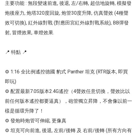
主要功能 : 無段變速前進, 後退, 左/右轉, 超信地旋轉, 模擬發
炮後座力, 炮塔320度回旋, 炮管30度升降, 仿真聲效 (4種聲
效可切換), 紅外線對戰 (對應田宮紅外線對戰系統), BB彈發
射, 冒煙效果, 車燈效果. 

📍 特點 📍

⚙ 1:16 全比例遙控德國 豹式 Panther 坦克 (RTR版本, 即買
即玩)

⚙ 配置最新7.0S版本2.4G遙控（4聲效任意切換，聲效比以
前任何版本遙控都要逼真），砲管獨立昇降，不會像以前一
樣是循環升降了！

⚙ 發炮時炮管可伸縮, 更像真

⚙ 坦克可向前進, 後退, 左前/後轉 及 右前/後轉 (所有方向有