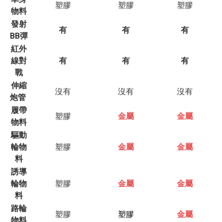
塑膠
塑膠
塑膠
物料
發射
有
有
有
BB彈
紅外
線對
有
有
有
戰
伸縮
沒有
沒有
沒有
炮管
履帶
塑膠
金屬
金屬
物料
驅動
輪物
塑膠
金屬
金屬
料
誘導
輪物
塑膠
金屬
金屬
料
路輪
塑膠
塑膠
金屬
物料