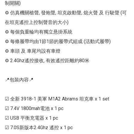
制開關)

⚙ 仿真機關槍聲, 發炮聲, 坦克啟動聲, 熄火聲 及 行駛聲 (可
在坦克遙控上控制聲音的大小)

⚙ 每個負重輪均有獨立悬掛系統

⚙ 每條履帶均由1節1節的履帶式組成 (活動式履帶)

⚙ 車頭 及 車尾均設有車燈

⚙ 2.4Ghz遙控接收, 有效遙控距離約80米

📍包裝內容📍

☑ 全新 3918-1 美軍 M1A2 Abrams 坦克車 x 1 set

☑ 7.4V 1800mah電池 x 1 pc

☑ USB 平衡充電器 x 1 pc

☑ 7.0S新版本2.4Ghz 遙控 x 1 pc
