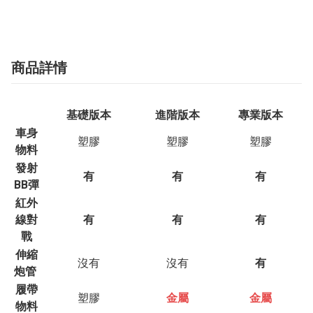
商品詳情
基礎版本
進階版本
專業版本
車身
塑膠
塑膠
塑膠
物料
發射
有
有
有
BB彈
紅外
線對
有
有
有
戰
伸縮
沒有
沒有
有
炮管
履帶
塑膠
金屬
金屬
物料