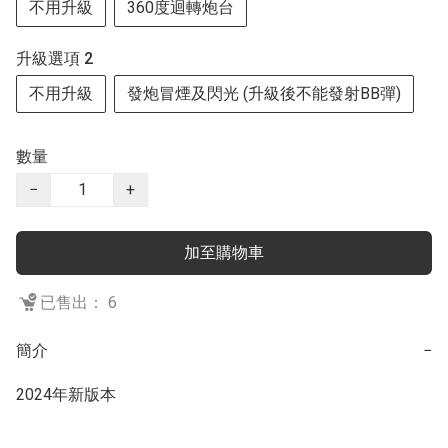
不用升級
360度迴轉炮台
升級選項 2
不用升級
發炮冒煙及閃光 (升級後不能發射BB彈)
數量
−
+
加至購物車
已售出： 6
簡介
−
2024年新版本
