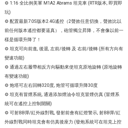
⚙ 1:16 全比例美軍 M1A2 Abrams 坦克車 (RTR版本, 即買即
玩)

⚙ 配置最新7.0S版本2.4G遙控（2聲效任意切換，聲效比以
前任何版本遙控都要逼真），砲管獨立昇降，不會像以前一
樣是循環升降了！

⚙ 坦克可向前進, 後退, 左前/後轉 及 右前/後轉 (所有方向有
變速功能)

⚙ 通過左右履帶相反方向驅動來使坦克原地旋轉 (原地旋轉
有變速功能)

⚙ 炮塔可左右回轉320度, 炮管可循環升降30度

⚙ 坦克有冒煙系統, 通過添加煙油令坦克冒煙仿真 (冒煙系
統可在遙控上控制開關)

⚙ 可射BB彈/紅外線對戰, 發射前會有紅燈警示, 射BB彈/紅
外線對戰同時坦克會有仿真後座力 (發炮系統可在坦克上控