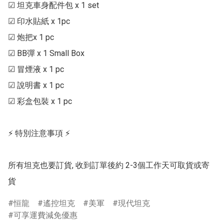
☑ 坦克車身配件包 x 1 set

☑ 印水貼紙 x 1pc

☑ 炮把x 1 pc

☑ BB彈 x 1 Small Box

☑ 冒煙液 x 1 pc

☑ 說明書 x 1 pc

☑ 彩盒包裝 x 1 pc

⚡ 特別注意事項 ⚡

所有坦克也要訂貨, 收到訂單後約 2-3個工作天可取貨或寄
恒龍
遙控坦克
美軍
現代坦克
可享運費減免優惠