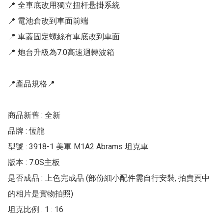
📍 全車底改用獨立扭杆悬掛系統

📍 電池倉改到車面前端

📍 車蓋固定螺絲有車底改到車面

📍 炮台升級為7.0高速迴轉波箱

📍產品規格📍

商品新舊 : 全新

品牌 : 恆龍

型號 : 3918-1 美軍 M1A2 Abrams 坦克車

版本 : 7.0S主板

是否成品 : 上色完成品 (部份細小配件需自行安裝, 拍賣頁中
的相片是實物拍照)

坦克比例 : 1 : 16
