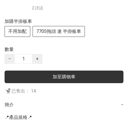
2 評語
加購半掛板車
不用加配
770S拖頭 連 半掛板車
數量
−
+
加至購物車
已售出： 14
簡介
−
📍產品規格📍
