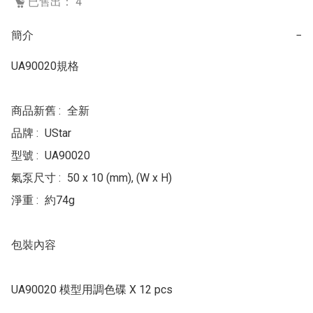
已售出： 4
簡介
−
UA90020規格

商品新舊 :	全新

品牌 :	UStar

型號 :	UA90020

氣泵尺寸 :	50 x 10 (mm), (W x H)

淨重 :	約74g

包裝內容
