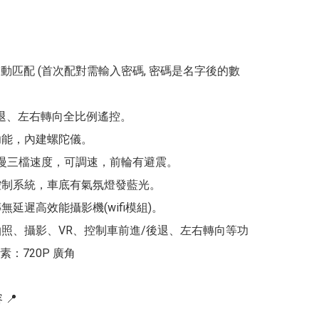
全自動匹配 (首次配對需輸入密碼, 密碼是名字後的數
後退、左右轉向全比例遙控。

功能，內建螺陀儀。

中 慢三檔速度，可調速，前輪有避震。

控制系統，車底有氣氛燈發藍光。

無延遲高效能攝影機(wifi模組)。

有拍照、攝影、VR、控制車前進/後退、左右轉向等功
：720P 廣角

📍
