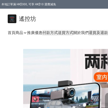
本地訂單滿 HK$300, 可享 HK$10 運費減免
購買 7.6V 6500mah 70C 電池 送 7.6V USB充電器
遙控坊
首頁
商品
推廣優惠
付款方式
送貨方式
關於我們
退貨及退款