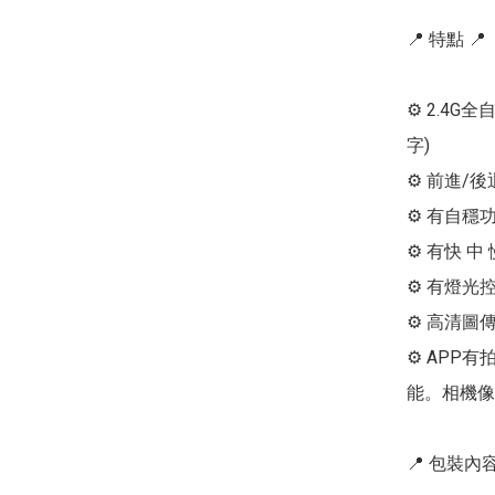
📍 特點 📍

⚙ 2.4G
字)

⚙ 前進/
⚙ 有自穩
⚙ 有快 
⚙ 有燈光
⚙ 高清圖傳
⚙ APP
能。相機像素
📍 包裝內容 