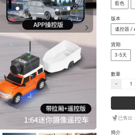
藍色
版本
遙控器 /
貨期
3-5天
數量
−
已售出：
簡介