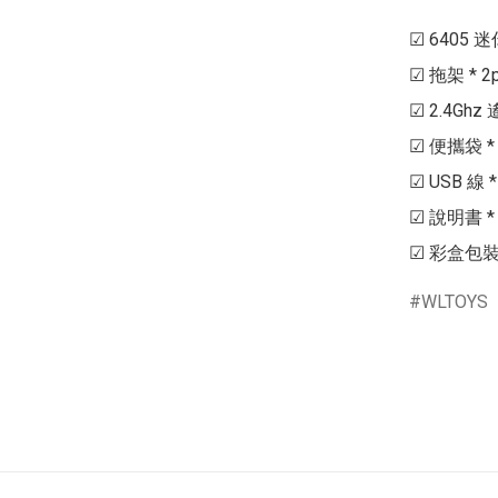
☑ 6405 迷
☑ 拖架 * 2
☑ 2.4Ghz
☑ 便攜袋 *
☑ USB 線 * 
☑ 說明書 * 1
☑ 彩盒包裝 
WLTOYS