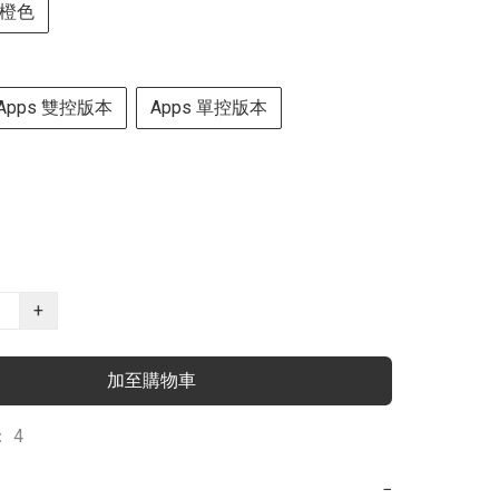
橙色
 Apps 雙控版本
Apps 單控版本
+
加至購物車
 4
−