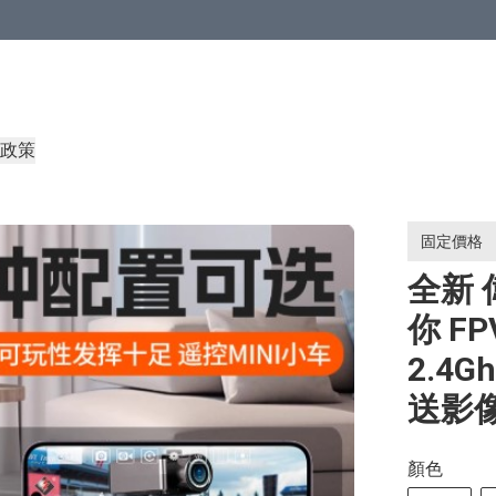
政策
固定價格
全新 偉
你 F
2.4G
送影
顏色