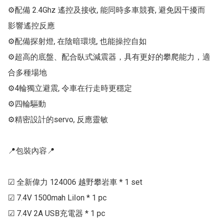
⚙配備 2.4Ghz 遙控及接收, 能同時多車競賽, 避免因干擾而
影響遙控反應

⚙配備探射燈, 在陰暗環境, 也能操控自如

⚙超高的底盤、配合臥式減震器，具有更好的攀爬能力，適
合多種場地

⚙4輪獨立避震, 令車在行走時更穩定

⚙四輪驅動

⚙精密設計的servo, 反應靈敏

📍包裝內容📍

☑ 全新偉力 124006 越野攀岩車 * 1 set

☑ 7.4V 1500mah LiIon * 1 pc

☑ 7.4V 2A USB充電器 * 1 pc
