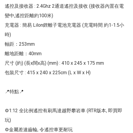
遙控及接收器 : 2.4Ghz 2通道遙控及接收 (接收器內置在電
變中,遙控距離約100米)

充電器 : 簡易 Lilon鋰離子電池充電器 (充電時間 約1-1.5小
時)

軸距：253mm

離地距離：40mm

尺寸 (約) (長x闊x高) (mm) : 410 x 245 x 175 mm

包裝尺寸 : 415 x 240 x 225cm (L x W x H)

📍特點📍

⚙1:12 全比例遙控有刷馬達越野攀岩車 (RTR版本, 即買即
玩)

⚙金屬差速齒輪, 令遙控車更耐玩
