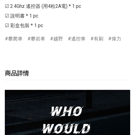
☑ 2.4Ghz 遙控器 (用4粒2A電) * 1 pc

☑ 說明書 * 1 pc

攀爬車
攀岩車
越野
遙控車
有刷
偉力
商品詳情