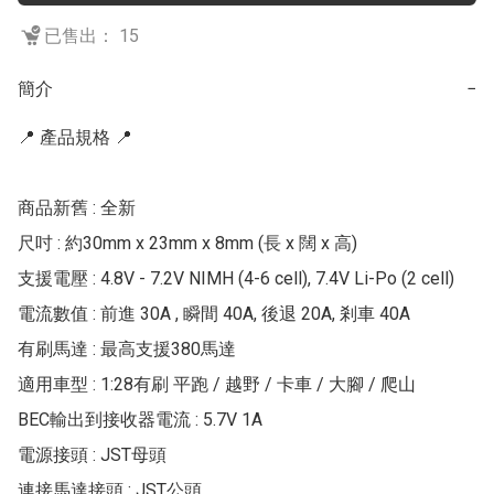
已售出： 15
簡介
−
📍 產品規格 📍

商品新舊 : 全新

尺吋 : 約30mm x 23mm x 8mm (長 x 闊 x 高)

支援電壓 : 4.8V - 7.2V NIMH (4-6 cell), 7.4V Li-Po (2 cell)

電流數值 : 前進 30A , 瞬間 40A, 後退 20A, 剎車 40A

有刷馬達 : 最高支援380馬達

適用車型 : 1:28有刷 平跑 / 越野 / 卡車 / 大腳 / 爬山

BEC輸出到接收器電流 : 5.7V 1A

電源接頭 : JST母頭

連接馬達接頭 : JST公頭
