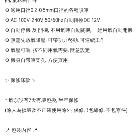
品, 蛋糕制作等

⚙ 適用口徑0.2-0.5mm口徑的各種噴筆

⚙ AC 100V-240V, 50/60hz自動轉換DC 12V

⚙ 自動停機 及 開機, 不用氣時自動關機, 一經用氣自動開機

⚙ 無需先放氣降壓, 可帶功力啓動, 可連續工作

⚙ 氣壓可調, 按不同用氣需要, 隨意設定

⚙ 機身自帶筆架孔, 方便實用

✨ 保修條款 ✨

* 氣泵設有7天有壞包換, 半年保修

(除人為損壞及不正確使用除外, 保修只包維修, 不包零件)

📍 包裝內容 📍
