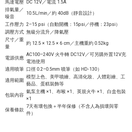
馬達電壓
DC 12V／電流 1.5A
排氣量／
10.5L/min／約 40dB（靜音設計）
噪音
工作壓力
2–15 psi（自動開機：15psi／停機：23psi）
調壓方式
無級分流升／降氣壓
尺寸／重
約 12.5 × 12.5 × 6 cm／主機重約 0.52kg
量
AC100–240V 火牛轉 DC12V／可另購外置12V充
電源供應
電池使用
適用噴筆
口徑 0.2–0.5mm 噴筆（如 HD-130）
模型上色、美甲噴繪、高清化妝、人體彩繪、工
適用範圍
藝品、蛋糕裝飾等
氣泵主機 ×1、布喉 ×1、英規火牛 ×1、白盒包裝
包裝內容
×1
7天有壞包換＋半年保修（不含人為損壞與零
保養條款
件）