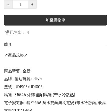
−
+
加至購物車
已售出： 4
簡介
−
📍產品規格📍

商品新舊 : 全新

品牌 : 優迪玩具 udir/c

型號 : UDI903/UDI005

馬達 : 3554A 外轉 無刷馬達 (帶水冷散熱)

電子變速器 : 獨立65A 防水雙向無刷電變 (帶水冷散熱, 最高
支援11.1V LiPo)
