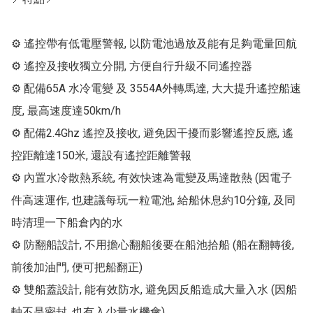
⚙ 遙控帶有低電壓警報, 以防電池過放及能有足夠電量回航

⚙ 遙控及接收獨立分開, 方便自行升級不同遙控器

⚙ 配備65A 水冷電變 及 3554A外轉馬達, 大大提升遙控船速
度, 最高速度達50km/h

⚙ 配備2.4Ghz 遙控及接收, 避免因干擾而影響遙控反應, 遙
控距離達150米, 還設有遙控距離警報

⚙ 內置水冷散熱系統, 有效快速為電變及馬達散熱 (因電子
件高速運作, 也建議每玩一粒電池, 給船休息約10分鐘, 及同
時清理一下船倉內的水

⚙ 防翻船設計, 不用擔心翻船後要在船池拾船 (船在翻轉後, 
前後加油門, 便可把船翻正)

⚙ 雙船蓋設計, 能有效防水, 避免因反船造成大量入水 (因船
軸不是密封, 也有入少量水機會)
