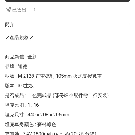
已售出： 0
簡介
−
📍產品規格📍

商品新舊 : 全新

品牌 : 通德

型號 : M 2128 布雷德利 105mm 火炮支援戰車

版本 : 3.0主板

是否成品 : 上色完成品 (部份細小配件需自行安裝)

坦克比例 : 1 : 16

坦克尺寸 : 440 x 208 x 205mm

坦克車身顏色 : 森林綠色

充電池 : 7.4V 1800mah (可玩約 20-25 分鐘)
