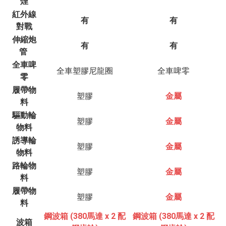
煙
紅外線
有
有
對戰
伸縮炮
有
有
管
全車啤
全車塑膠尼龍圈
全車啤零
零
履帶物
塑膠
金屬
料
驅動輪
塑膠
金屬
物料
誘導輪
塑膠
金屬
物料
路輪物
塑膠
金屬
料
履帶物
塑膠
金屬
料
鋼波箱 (380馬達 x 2 配
鋼波箱 (380馬達 x 2 配
波箱