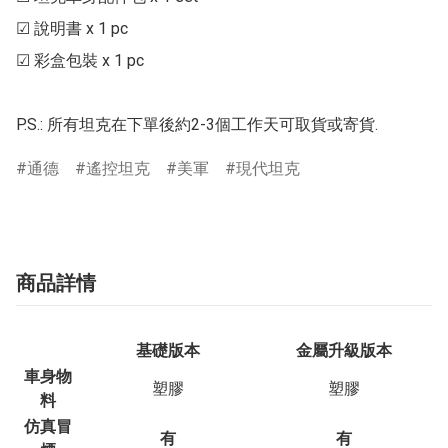
☑ 說明書 x 1 pc

☑ 彩盒包裝 x 1 pc

P.S.: 所有坦克在下單後約2-3個工作天可取貨或寄貨.
通德
遙控坦克
美軍
現代坦克
商品詳情
基礎版本
金屬升級版本
車身物
塑膠
塑膠
料
仿真冒
有
有