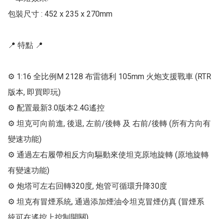
包裝尺寸 : 452 x 235 x 270mm

📍 特點 📍

⚙ 1:16 全比例M 2128 布雷德利 105mm 火炮支援戰車 (RTR
版本, 即買即玩)

⚙ 配置最新3.0版本2.4G遙控

⚙ 坦克可向前進, 後退, 左前/後轉 及 右前/後轉 (所有方向有
變速功能)

⚙ 通過左右履帶相反方向驅動來使坦克原地旋轉 (原地旋轉
有變速功能)

⚙ 炮塔可左右回轉320度, 炮管可循環升降30度

⚙ 坦克有冒煙系統, 通過添加煙油令坦克冒煙仿真 (冒煙系
統可在遙控上控制開關)
