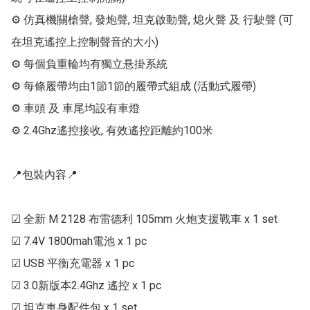
⚙ 仿真機關槍聲, 發炮聲, 坦克啟動聲, 熄火聲 及 行駛聲 (可
在坦克遙控上控制聲音的大小)

⚙ 每個負重輪均有獨立悬掛系統

⚙ 每條履帶均由1節1節的履帶式組成 (活動式履帶)

⚙ 車頭 及 車尾均設有車燈

⚙ 2.4Ghz遙控接收, 有效遙控距離約100米

📍包裝內容📍

☑ 全新 M 2128 布雷德利 105mm 火炮支援戰車 x 1 set

☑ 7.4V 1800mah電池 x 1 pc

☑ USB 平衡充電器 x 1 pc

☑ 3.0新版本2.4Ghz 遙控 x 1 pc

☑ 坦克車身配件包 x 1 set
