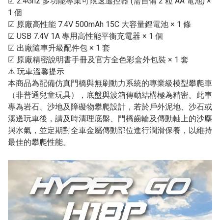
☑ 2.4Ghz 多功能專業可限速遙控器 (需自備 2 粒 AA 電池) ×
1 個
☑ 原廠高性能 7.4V 500mAh 15C 大容量鋰電池 × 1 條
☑ USB 7.4V 1A 專用高性能平衡充電器 × 1 個
☑ 出廠隨車升級配件包 × 1 套
☑ 原廠精密說明書手冊及官方全色彩盒外包裝 × 1 套
⚠️ 玩車溫馨提示
本商品為配備仿真門橋與無刷動力系統的專業級模型攀爬車
（非普通兒童玩具），底盤與波箱傳動結構極為精密。此車
專為岩石、沙地及障礙物攀爬設計，若於戶外泥地、沙石或
溪邊玩車後，請及時清理底盤、門橋齒輪及傳動軸上的沙塵
與水氣，並定期對全車金屬傳動部位進行潤滑保養，以維持
最佳的攀爬性能。