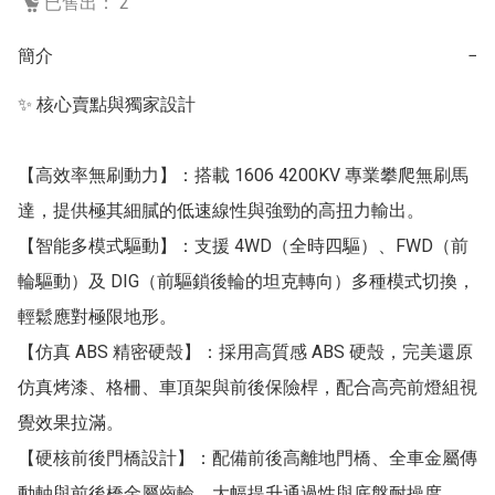
已售出： 2
簡介
−
✨ 核心賣點與獨家設計

【高效率無刷動力】：搭載 1606 4200KV 專業攀爬無刷馬
達，提供極其細膩的低速線性與強勁的高扭力輸出。

【智能多模式驅動】：支援 4WD（全時四驅）、FWD（前
輪驅動）及 DIG（前驅鎖後輪的坦克轉向）多種模式切換，
輕鬆應對極限地形。

【仿真 ABS 精密硬殼】：採用高質感 ABS 硬殼，完美還原
仿真烤漆、格柵、車頂架與前後保險桿，配合高亮前燈組視
覺效果拉滿。

【硬核前後門橋設計】：配備前後高離地門橋、全車金屬傳
動軸與前後橋金屬齒輪，大幅提升通過性與底盤耐操度。
