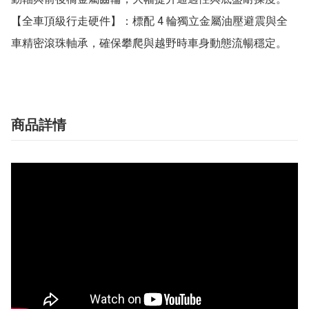
【全車頂級行走硬件】：標配 4 輪獨立金屬油壓避震與全
車精密滾珠軸承，確保攀爬與越野時車身動態流暢穩定。
商品詳情