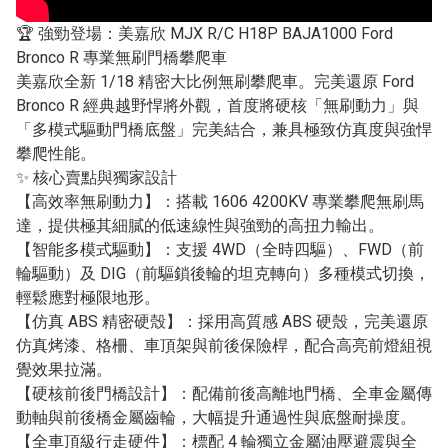
🏆 強勁登場：美嘉欣 MJX R/C H18P BAJA1000 Ford
Bronco R 專業無刷門橋攀爬車
美嘉欣全新 1/18 精密大比例無刷攀爬車。完美還原 Ford
Bronco R 經典越野悍將外觀，首度將硬核「無刷動力」與
「多模式驅動門橋底盤」完美結合，兼具極致仿真度與強悍
攀爬性能。
✨ 核心賣點與獨家設計
【高效率無刷動力】：搭載 1606 4200KV 專業攀爬無刷馬
達，提供極其細膩的低速線性與強勁的高扭力輸出。
【智能多模式驅動】：支援 4WD（全時四驅）、FWD（前
輪驅動）及 DIG（前驅鎖後輪的坦克轉向）多種模式切換，
輕鬆應對極限地形。
【仿真 ABS 精密硬殼】：採用高質感 ABS 硬殼，完美還原
仿真烤漆、格柵、車頂架與前後保險桿，配合高亮前燈組視
覺效果拉滿。
【硬核前後門橋設計】：配備前後高離地門橋、全車金屬傳
動軸與前後橋金屬齒輪，大幅提升通過性與底盤耐操度。
【全車頂級行走硬件】：標配 4 輪獨立金屬油壓避震與全