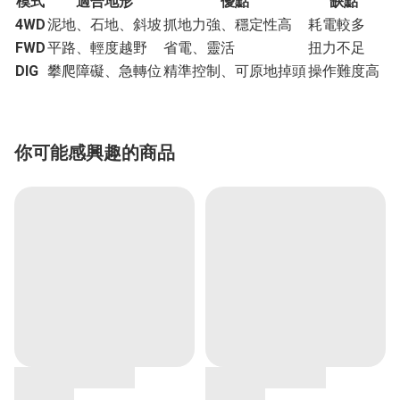
模式
適合地形
優點
缺點
4WD
泥地、石地、斜坡
抓地力強、穩定性高
耗電較多
FWD
平路、輕度越野
省電、靈活
扭力不足
DIG
攀爬障礙、急轉位
精準控制、可原地掉頭
操作難度高
你可能感興趣的商品