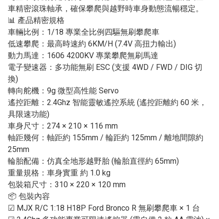
車精密滾珠軸承，確保攀爬與越野時車身動態流暢穩定。
📊 產品精密規格
車輛比例：1/18 專業全比例四驅無刷攀爬車
低速攀爬：最高時速約 6KM/H (7.4V 高扭力輸出)
動力馬達：1606 4200KV 專業攀爬無刷馬達
電子變速器：多功能無刷 ESC (支援 4WD / FWD / DIG 切
換)
轉向舵機：9g 微型高性能 Servo
遙控距離：2.4Ghz 智能靈敏遙控系統 (遙控距離約 60 米，
具限速功能)
車身尺寸：274 × 210 × 116 mm
軸距幾何：軸距約 155mm / 輪距約 125mm / 離地間隙約
25mm
輪胎配備：仿真全地形越野胎 (輪胎直徑約 65mm)
重量規格：車身實重 約 1.0 kg
包裝箱尺寸：310 × 220 × 120 mm
📦 包裝內容
☑ MJX R/C 1:18 H18P Ford Bronco R 無刷攀爬車 × 1 台